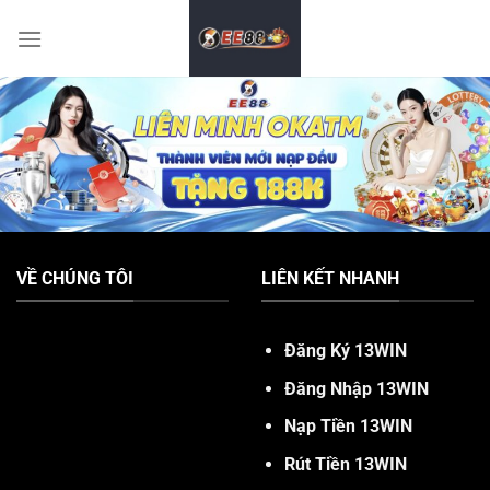
Chuyển
đến
nội
dung
VỀ CHÚNG TÔI
LIÊN KẾT NHANH
Đăng Ký 13WIN
Đăng Nhập 13WIN
Nạp Tiền 13WIN
Rút Tiền 13WIN