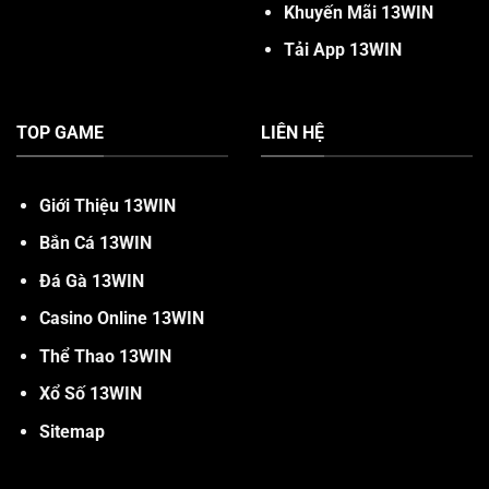
Khuyến Mãi 13WIN
Tải App 13WIN
TOP GAME
LIÊN HỆ
Giới Thiệu 13WIN
Bắn Cá 13WIN
Đá Gà 13WIN
Casino Online 13WIN
Thể Thao 13WIN
Xổ Số 13WIN
Sitemap